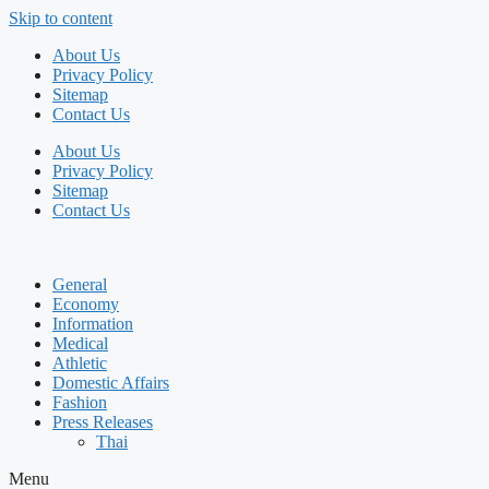
Skip to content
About Us
Privacy Policy
Sitemap
Contact Us
About Us
Privacy Policy
Sitemap
Contact Us
General
Economy
Information
Medical
Athletic
Domestic Affairs
Fashion
Press Releases
Thai
Menu