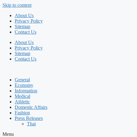
Skip to content
About Us
Privacy Policy
Sitemap
Contact Us
About Us
Privacy Policy
Sitemap
Contact Us
General
Economy
Information
Medical
Athletic
Domestic Affairs
Fashion
Press Releases
Thai
Menu