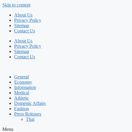
Skip to content
About Us
Privacy Policy
Sitemap
Contact Us
About Us
Privacy Policy
Sitemap
Contact Us
General
Economy
Information
Medical
Athletic
Domestic Affairs
Fashion
Press Releases
Thai
Menu