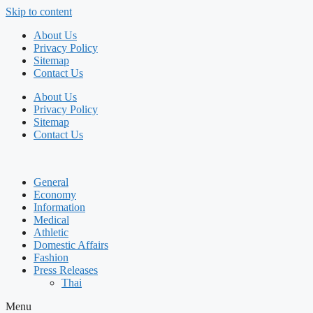
Skip to content
About Us
Privacy Policy
Sitemap
Contact Us
About Us
Privacy Policy
Sitemap
Contact Us
General
Economy
Information
Medical
Athletic
Domestic Affairs
Fashion
Press Releases
Thai
Menu